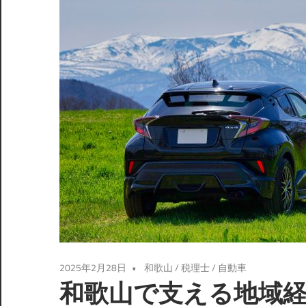
2025年2月28日
和歌山
/
税理士
/
自動車
和歌山で支える地域