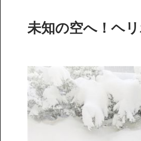
コ
ン
テ
未知の空へ！ヘリ
ン
ツ
空
へ
の
ス
旅
キ
を
ッ
も
プ
っ
と
身
近
に、
特