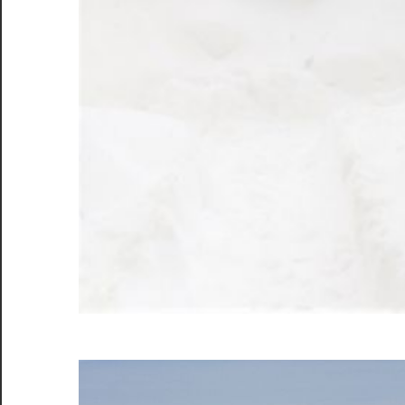
別
な
体
験
を
あ
な
た
に
お
届
け
し
ま
す！